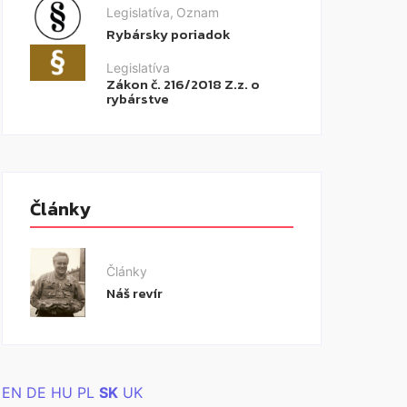
Legislatíva
,
Oznam
Rybársky poriadok
Legislatíva
Zákon č. 216/2018 Z.z. o
rybárstve
Články
Články
Náš revír
EN
DE
HU
PL
SK
UK