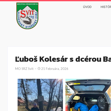
ÚVOD
HISTÓR
Ľuboš Kolesár s dcérou B
MO SRZ Svit
21 Februára, 2026