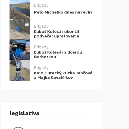
Brigády
Peťo Michalko dnes na revíri
Brigády
Ľuboš Kolesár ukončil
podvečer upratovanie
Brigády
Ľuboš Kolesár s dcérou
Barborkou
Brigády
Kajo Gurecký,Zuzka Jančová
a Majka Kovalčíkov
legislatíva