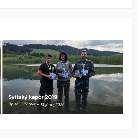
Svitský kapor 2019
By
MO SRZ Svit
-
13 júna, 2026